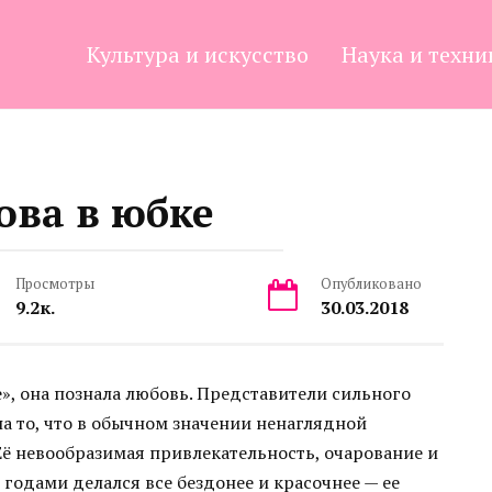
Культура и искусство
Наука и техни
ова в юбке
Просмотры
Опубликовано
9.2к.
30.03.2018
», она познала любовь. Представители сильного
на то, что в обычном значении ненаглядной
Её невообразимая привлекательность, очарование и
 годами делался все бездонее и красочнее — ее