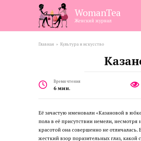
Перейти
WomanTea
к
контенту
Женский журнал
Главная
»
Культура и искусство
Казан
Время чтения
6 мин.
Её зачастую именовали «Казановой в юбке
пола в её присутствии немели, несмотря 
красотой она совершенно не отличалась. 
жесткий взор поразительных глаз, какой с