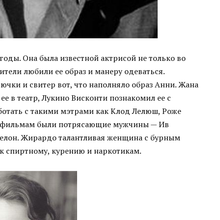
годы. Она была известной актрисой не только во
рители любили ее образ и манеру одеваться.
ючки и свитер вот, что наполняло образ Анни. Жана
 ее в театр, Лукино Висконти познакомил ее с
ботать с такими мэтрами как Клод Лелюш, Роже
по фильмам были потрясающие мужчины — Ив
Делон. Жирардо талантливая женщина с бурным
 к спиртному, курению и наркотикам.