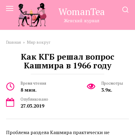
Перейти
WomanTea
к
контенту
Женский журнал
Главная
»
Мир вокруг
Как КГБ решал вопрос
Кашмира в 1966 году
Время чтения
Просмотры
8 мин.
3.9к.
Опубликовано
27.03.2019
Проблема раздела Кашмира практически не