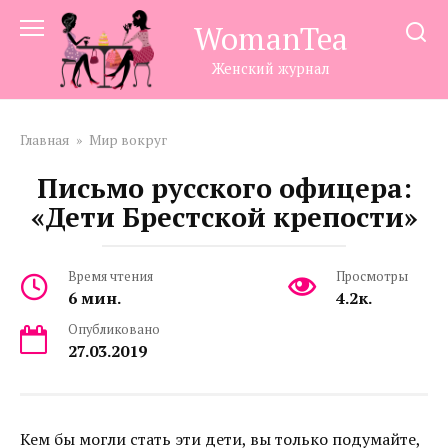
Перейти
WomanTea
к
контенту
Женский журнал
Главная
»
Мир вокруг
Письмо русского офицера:
«Дети Брестской крепости»
Время чтения
Просмотры
6 мин.
4.2к.
Опубликовано
27.03.2019
Кем бы могли стать эти дети, вы только подумайте,