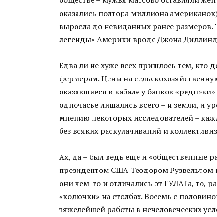
оказались полтора миллиона американок),
выросла до невиданных ранее размеров.
легенды» Америки вроде Джона Диллинд
Едва ли не хуже всех пришлось тем, кто 
фермерам. Цены на сельскохозяйственну
оказавшиеся в кабале у банков «реднэки»
одночасье лишались всего – и земли, и у
мнению некоторых исследователей – каждо
без всяких раскулачиваний и коллективи
Ах, да – был ведь еще и «общественные 
президентом США Теодором Рузвельтом в р
они чем-то и отличались от ГУЛАГа, то, р
«колючки» на столбах. Восемь с половин
тяжелейшей работы в нечеловеческих услов