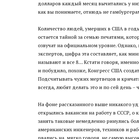
долларов каждый месяц вычитались у них
как вы понимаете, отнюдь не гамбургерам
Количество людей, умерших в США в годы
остается тайной за семью печатями, кото
озвучат на официальном уровне. Однако,
экспертов, цифра эта составляет, как ми
называют и все 8… Кстати говоря, именн
и побудило, похоже, Конгресс США созда
Подсчитывать чужих мертвецов и кричат
всегда, любят делать это и по сей день –
На фоне рассказанного выше никакого уди
открылись вакансии на работу в СССР, о 
занять таковые немедленно ринулись бо
американских инженеров, техников и ра
рвались на, мягко говоря, не самую выс