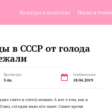
Культура и искусство
Наука и техни
ы в СССР от голода
ежали
Просмотры
Опубликовано
5.4к.
18.04.2019
же снято и спето) немало. А вот о том, как и
оюз, сегодня мало кто знает. Самое время