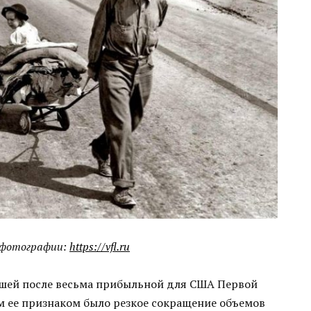
 фотографии:
https://vfl.ru
авшей после весьма прибыльной для США Первой
м ее признаком было резкое сокращение объемов