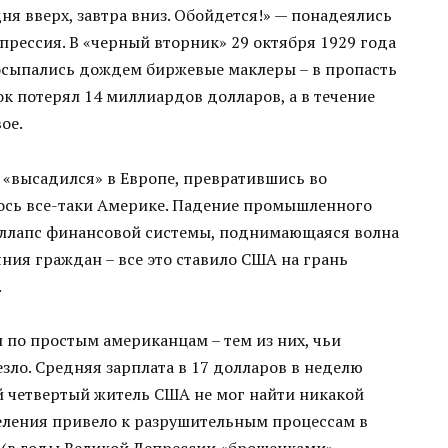
дня вверх, завтра вниз. Обойдется!» — понадеялись
прессия. В «черный вторник» 29 октября 1929 года
посыпались дождем биржевые маклеры – в пропасть
к потерял 14 миллиардов долларов, а в течение
ое.
о «высадился» в Европе, превратившись во
лось все-таки Америке. Падение промышленного
оллапс финансовой системы, поднимающаяся волна
ния граждан – все это ставило США на грань
.
л по простым американцам – тем из них, чьи
зло. Средняя зарплата в 17 долларов в неделю
й четвертый житель США не мог найти никакой
еления привело к разрушительным процессам в
 (в годы Великой Депрессии «брошенками»