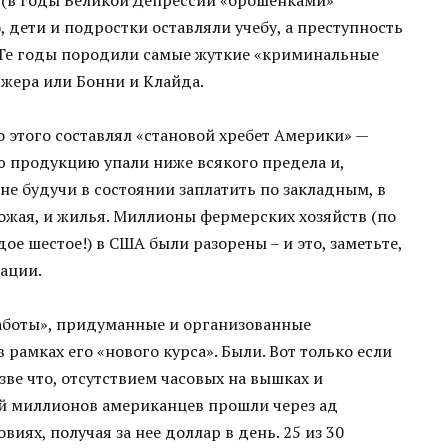
 дети и подростки оставляли учебу, а преступность
 Те годы породили самые жуткие «криминальные
жера или Бонни и Клайда.
до этого составлял «становой хребет Америки» —
ю продукцию упали ниже всякого предела и,
 не будучи в состоянии заплатить по закладным, в
рожая, и жилья. Миллионы фермерских хозяйств (по
е шестое!) в США были разорены – и это, заметьте,
зации.
работы», придуманные и организованные
амках его «нового курса». Были. Вот только если
азве что, отсутствием часовых на вышках и
ой миллионов американцев прошли через ад
иях, получая за нее доллар в день. 25 из 30