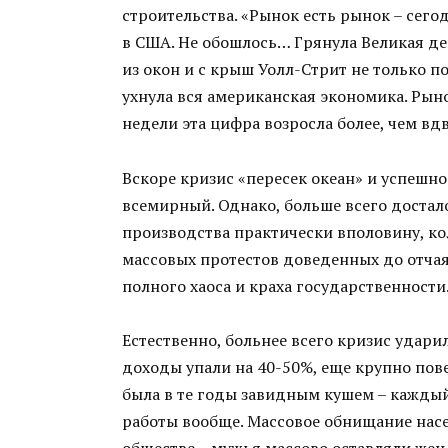
строительства. «Рынок есть рынок – сего
в США. Не обошлось… Грянула Великая де
из окон и с крыш Уолл-Стрит не только 
ухнула вся американская экономика. Рыно
недели эта цифра возросла более, чем вдв
Вскоре кризис «пересек океан» и успешн
всемирный. Однако, больше всего доста
производства практически вполовину, к
массовых протестов доведенных до отчая
полного хаоса и краха государственности
Естественно, больнее всего кризис удари
доходы упали на 40-50%, еще крупно пове
была в те годы завидным кушем – кажды
работы вообще. Массовое обнищание нас
обществе – мужья массово оставляли жен