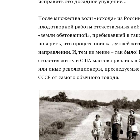
исправить это досадное упущение…
После множества волн «исхода» из России 
плодотворной работы отечественных либе
«земли обетованной», пребывавшей в тако
поверить, что процесс поиска лучшей жи
направлении. И, тем не менее – так было!
столетия жители США массово рвались в
или иные революционеры, преследуемые 
СССР от самого обычного голода.