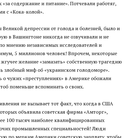
 «за содержание и питание». Потчевали работяг,
и с «Кока-колой».
 Великой депрессии от голода и болезней, было и
рую в Вашингтоне никогда не озвучивали и не
 по мнению независимых исследователей и
нимум, 5 миллионов человек! Впрочем, некоторые
о жгучее желание «замазать» собственную трагедию
ть злобный миф об «украинском голодоморе».
ь о чужих «преступлениях» в Америке обожали
 чтоб поменьше вспоминать о своих.
вления не вызывает тот факт, что когда в США
которых объявила советская фирма «Амторг»,
лее 100 тысяч наиболее квалифицированных
бочих промышленных специальностей! Люди
окую по меркам Америки советскую зарплату, чтобы