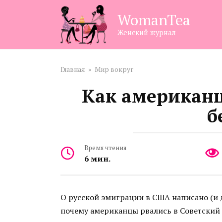
Перейти
WomanTea
к
контенту
Женский журнал
Главная
»
Мир вокруг
Как американц
б
Время чтения
6 мин.
О русской эмиграции в США написано (и да
почему американцы рвались в Советский С