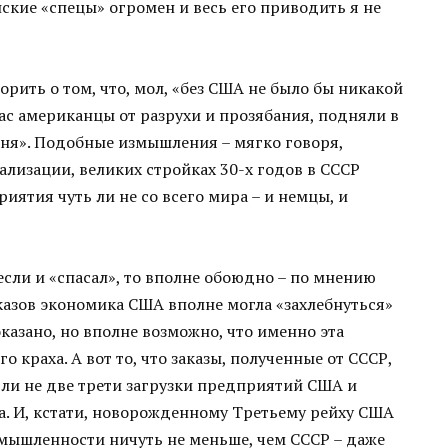
нские «спецы» огромен и весь его приводить я не
орить о том, что, мол, «без США не было бы никакой
ас американцы от разрухи и прозябания, подняли в
ня». Подобные измышления – мягко говоря,
ализации, великих стройках 30-х годов в СССР
ятия чуть ли не со всего мира – и немцы, и
 если и «спасал», то вполне обоюдно – по мнению
аказов экономика США вполне могла «захлебнуться»
казано, но вполне возможно, что именно эта
о краха. А вот то, что заказы, полученные от СССР,
 ли не две трети загрузки предприятий США и
ка. И, кстати, новорожденному Третьему рейху США
мышленности ничуть не меньше, чем СССР – даже